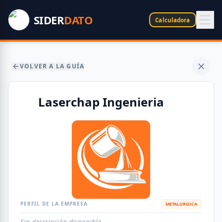
SIDER
DATO
Calculadora
VOLVER A LA GUÍA
Laserchap Ingenieria
PERFIL DE LA EMPRESA
METALURGICA
Sin descripción disponible.