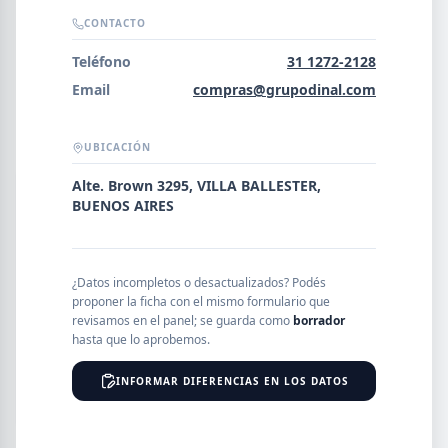
Error al cargar empresas.
CONTACTO
Teléfono
31 1272-2128
Email
compras@grupodinal.com
Buscar
UBICACIÓN
Alte. Brown 3295, VILLA BALLESTER,
NOMBRE
BUENOS AIRES
SEGMENTO
¿Datos incompletos o desactualizados? Podés
proponer la ficha con el mismo formulario que
revisamos en el panel; se guarda como
borrador
hasta que lo aprobemos.
PROVINCIA
INFORMAR DIFERENCIAS EN LOS DATOS