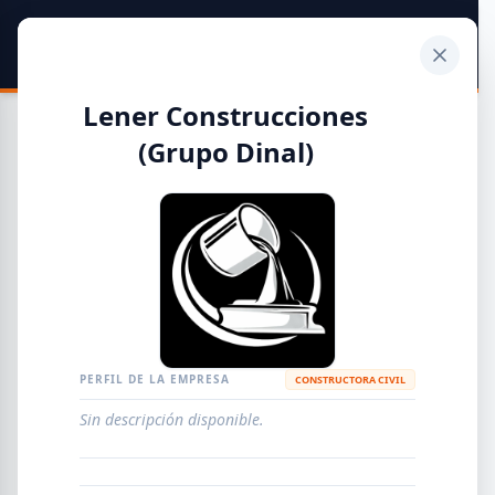
SIDER
DATO
Calculadora
Lener Construcciones
(Grupo Dinal)
Guía de Empresas Metalúrgicas y Siderúrgicas
DISTRIBUIDORES
METALÚRGICAS
FABRICANTES
PERFIL DE LA EMPRESA
CONSTRUCTORA CIVIL
EMPRESAS
AGREGAR EMPRESA
0
RESULTADOS
Sin descripción disponible.