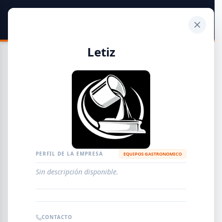
SIDER
DATO
Calculadora
Letiz
Guía de Empresas Metalúrgicas y Siderúrgicas
DISTRIBUIDORES
METALÚRGICAS
FABRICANTES
PERFIL DE LA EMPRESA
EQUIPOS GASTRONOMICO
Sin descripción disponible.
EMPRESAS
AGREGAR EMPRESA
0
RESULTADOS
CONTACTO