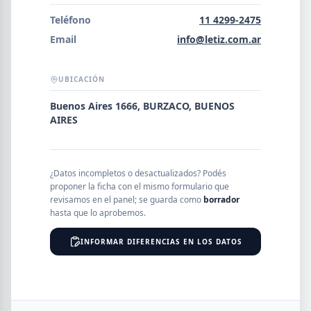
Error al cargar empresas.
Teléfono
11 4299-2475
Email
info@letiz.com.ar
UBICACIÓN
Buscar
Buenos Aires 1666, BURZACO, BUENOS
AIRES
NOMBRE
¿Datos incompletos o desactualizados? Podés
SEGMENTO
proponer la ficha con el mismo formulario que
revisamos en el panel; se guarda como
borrador
hasta que lo aprobemos.
INFORMAR DIFERENCIAS EN LOS DATOS
PROVINCIA