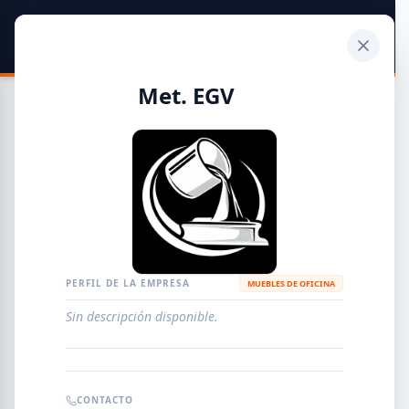
SIDER
DATO
Calculadora
Met. EGV
Guía de Empresas Metalúrgicas y Siderúrgicas
DISTRIBUIDORES
METALÚRGICAS
FABRICANTES
PERFIL DE LA EMPRESA
MUEBLES DE OFICINA
Sin descripción disponible.
EMPRESAS
AGREGAR EMPRESA
0
RESULTADOS
CONTACTO