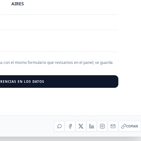
AIRES
AGREGAR EMPRESA
0
RESU
r al cargar empresas.
ha con el mismo formulario que revisamos en el panel; se guarda
RENCIAS EN LOS DATOS
COPIAR