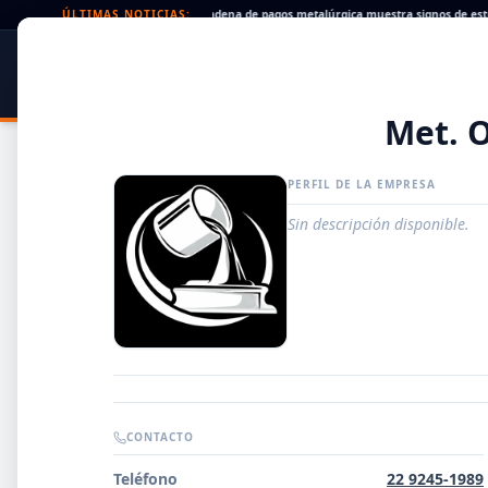
Cheques rechazados en alza: la cadena de pagos metalúrgica muestra signos de estrés
ÚLTIMAS NOTICIAS:
SIDER
DATO
PORTAL METALÚRGICO
Met. 
PERFIL DE LA EMPRESA
Sin descripción disponible.
Guía de Empresas Metalúrgicas y Siderúrgicas
CONTACTO
DISTRIBUIDORES
Teléfono
22 9245-1989