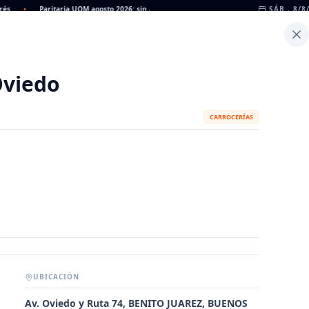
•
Paritaria UOM agosto 2026: sin acuerdo, siguen vigentes los valores de abril
SÁB., 8/8
•
Inicio
Noticias
Dato
Calculadora de Peso
Oviedo
CARROCERÍAS
UBICACIÓN
METALÚRGICAS
FABRICANTES
Av. Oviedo y Ruta 74, BENITO JUAREZ, BUENOS