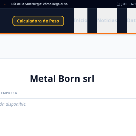
•
Día de la Siderurgia: cómo llega el sector al aniversario 78 del legado de Savio
JUE., 6/
•
Inicio
Noticias
Dat
Calculadora de Peso
Metal Born srl
A EMPRESA
ión disponible.