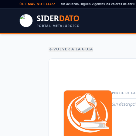
Paritaria UOM agosto 2026: sin acuerdo, siguen vigentes los valores de abril
ÚLTIMAS NOTICIAS:
SIDER
DATO
PORTAL METALÚRGICO
VOLVER A LA GUÍA
PERFIL DE L
Sin descripc