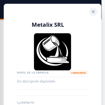
SIDER
DATO
Calculadora
Metalix SRL
Guía de Empresas Metalúrgicas y Siderúrgicas
DISTRIBUIDORES
METALÚRGICAS
FABRICANTES
PERFIL DE LA EMPRESA
CARROCERÍAS
Sin descripción disponible.
EMPRESAS
AGREGAR EMPRESA
0
RESULTADOS
CONTACTO