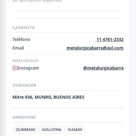
CONTACTO
Teléfono
11 4761-2332
Email
metalurgicabarra@aol.com
REDES SOCIALES
Instagram
@metalurgicabarra
UBICACIÓN
Mitre 936, MUNRO, BUENOS AIRES
MÁQUINAS
CILINDRADO
GUILLOTINA
PLEGADO