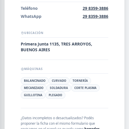
Error al cargar empresas.
Teléfono
29 8359-3886
WhatsApp
29 8359-3886
UBICACIÓN
Buscar
Primera Junta 1135, TRES ARROYOS,
BUENOS AIRES
NOMBRE
MÁQUINAS
SEGMENTO
BALANCINADO
CURVADO
TORNERÍA
MECANIZADO
SOLDADURA
CORTE PLASMA
GUILLOTINA
PLEGADO
PROVINCIA
¿Datos incompletos o desactualizados? Podés
proponer la ficha con el mismo formulario que
revisamos en el panel; se guarda como
borrador