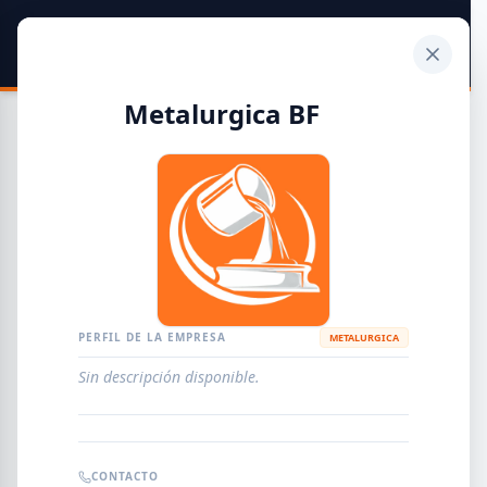
SIDER
DATO
Calculadora
Metalurgica BF
Guía de Empresas Metalúrgicas y Siderúrgicas
DISTRIBUIDORES
METALÚRGICAS
FABRICANTES
PERFIL DE LA EMPRESA
METALURGICA
Sin descripción disponible.
EMPRESAS
AGREGAR EMPRESA
0
RESULTADOS
CONTACTO