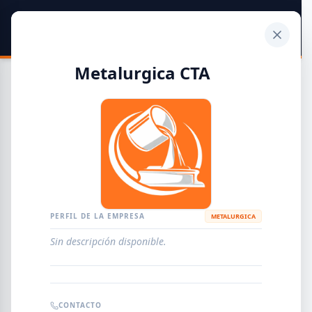
SIDER
DATO
Calculadora
Metalurgica CTA
Guía de Empresas Metalúrgicas y Siderúrgicas
DISTRIBUIDORES
METALÚRGICAS
FABRICANTES
PERFIL DE LA EMPRESA
METALURGICA
Sin descripción disponible.
EMPRESAS
AGREGAR EMPRESA
0
RESULTADOS
CONTACTO