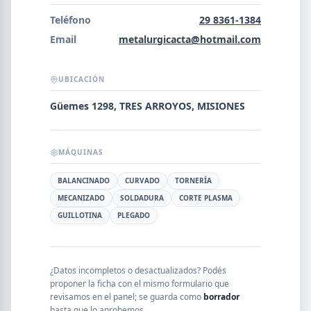
Error al cargar empresas.
Teléfono
29 8361-1384
Email
metalurgicacta@hotmail.com
UBICACIÓN
Buscar
Güemes 1298, TRES ARROYOS, MISIONES
NOMBRE
MÁQUINAS
BALANCINADO
CURVADO
TORNERÍA
SEGMENTO
MECANIZADO
SOLDADURA
CORTE PLASMA
GUILLOTINA
PLEGADO
PROVINCIA
¿Datos incompletos o desactualizados? Podés
proponer la ficha con el mismo formulario que
revisamos en el panel; se guarda como
borrador
hasta que lo aprobemos.