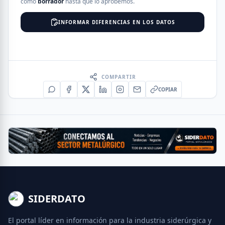
como
borrador
hasta que lo aprobemos.
INFORMAR DIFERENCIAS EN LOS DATOS
COMPARTIR
COPIAR
SIDERDATO
El portal líder en información para la industria siderúrgica y