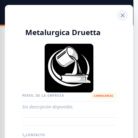
SIDER
DATO
Calculadora
Metalurgica Druetta
Guía de Empresas Metalúrgicas y Siderúrgicas
DISTRIBUIDORES
METALÚRGICAS
FABRICANTES
PERFIL DE LA EMPRESA
CARROCERÍAS
Sin descripción disponible.
EMPRESAS
AGREGAR EMPRESA
0
RESULTADOS
CONTACTO