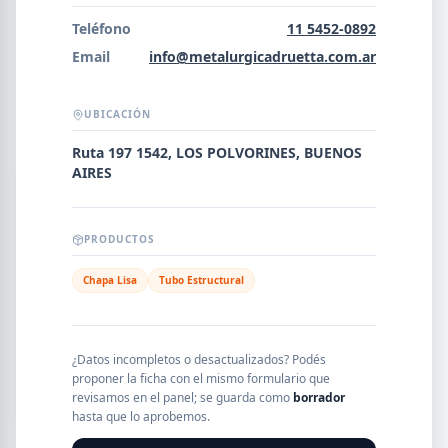
Error al cargar empresas.
Teléfono
11 5452-0892
Email
info@metalurgicadruetta.com.ar
UBICACIÓN
Buscar
Ruta 197 1542, LOS POLVORINES, BUENOS
AIRES
NOMBRE
PRODUCTOS
SEGMENTO
Chapa Lisa
Tubo Estructural
PROVINCIA
¿Datos incompletos o desactualizados? Podés
proponer la ficha con el mismo formulario que
revisamos en el panel; se guarda como
borrador
hasta que lo aprobemos.