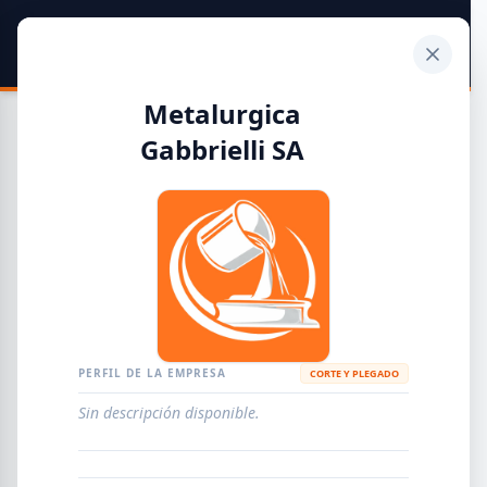
SIDER
DATO
Calculadora
Metalurgica
Gabbrielli SA
Guía de Empresas Metalúrgicas y Siderúrgicas
DISTRIBUIDORES
METALÚRGICAS
FABRICANTES
PERFIL DE LA EMPRESA
CORTE Y PLEGADO
EMPRESAS
AGREGAR EMPRESA
0
RESULTADOS
Sin descripción disponible.