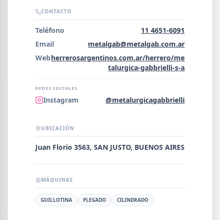
Error al cargar empresas.
CONTACTO
Teléfono
11 4651-6091
Email
metalgab@metalgab.com.ar
Web
herrerosargentinos.com.ar/herrero/me
Buscar
talurgica-gabbrielli-s-a
REDES SOCIALES
NOMBRE
Instagram
@metalurgicagabbrielli
UBICACIÓN
SEGMENTO
Juan Florio 3563, SAN JUSTO, BUENOS AIRES
PROVINCIA
MÁQUINAS
GUILLOTINA
PLEGADO
CILINDRADO