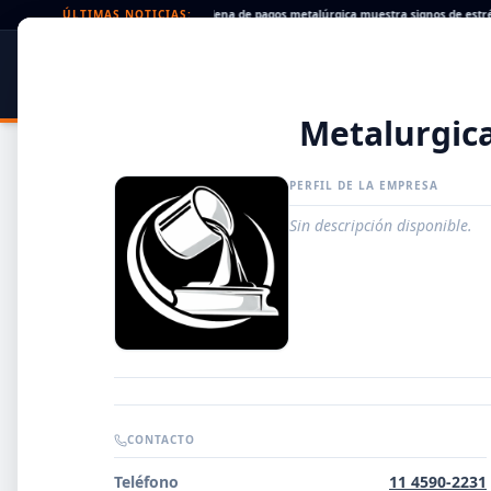
heques rechazados en alza: la cadena de pagos metalúrgica muestra signos de estrés
ÚLTIMAS NOTICIAS:
SIDER
DATO
PORTAL METALÚRGICO
Metalurgic
PERFIL DE LA EMPRESA
Sin descripción disponible.
Guía de Empresas Metalúrgicas y Siderúrgicas
CONTACTO
DISTRIBUIDORES
Teléfono
11 4590-2231