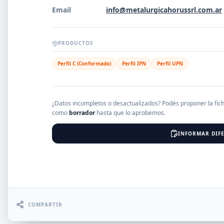
Email
info@metalurgicahorussrl.com.ar
EMPRESAS
PRODUCTOS
Perfil C (Conformado)
Perfil IPN
Perfil UPN
Erro
¿Datos incompletos o desactualizados? Podés proponer la fic
como
borrador
hasta que lo aprobemos.
INFORMAR DIFE
COMPARTIR