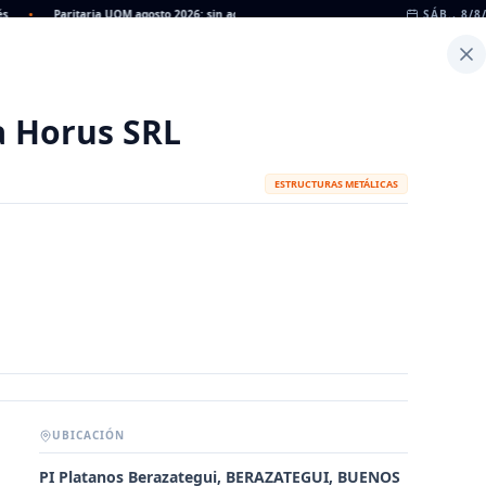
•
Paritaria UOM agosto 2026: sin acuerdo, siguen vigentes los valores de abril
SÁB., 8/8
•
Inicio
Noticias
Dato
Calculadora de Peso
a Horus SRL
ESTRUCTURAS METÁLICAS
UBICACIÓN
METALÚRGICAS
FABRICANTES
PI Platanos Berazategui, BERAZATEGUI, BUENOS