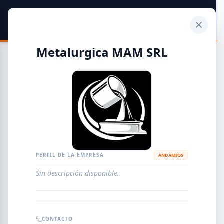
SIDER
DATO
Calculadora
Metalurgica MAM SRL
Guía de Empresas Metalúrgicas y Siderúrgicas
DISTRIBUIDORES
METALÚRGICAS
FABRICANTES
PERFIL DE LA EMPRESA
ANDAMIOS
Sin descripción disponible.
EMPRESAS
AGREGAR EMPRESA
0
RESULTADOS
CONTACTO