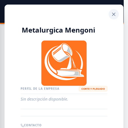
SIDER
DATO
Calculadora
Metalurgica Mengoni
Guía de Empresas Metalúrgicas y Siderúrgicas
DISTRIBUIDORES
METALÚRGICAS
FABRICANTES
PERFIL DE LA EMPRESA
CORTE Y PLEGADO
Sin descripción disponible.
EMPRESAS
AGREGAR EMPRESA
0
RESULTADOS
CONTACTO