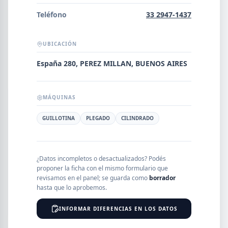
Error al cargar empresas.
Teléfono
33 2947-1437
UBICACIÓN
Buscar
España 280, PEREZ MILLAN, BUENOS AIRES
MÁQUINAS
NOMBRE
GUILLOTINA
PLEGADO
CILINDRADO
SEGMENTO
¿Datos incompletos o desactualizados? Podés
proponer la ficha con el mismo formulario que
revisamos en el panel; se guarda como
borrador
PROVINCIA
hasta que lo aprobemos.
INFORMAR DIFERENCIAS EN LOS DATOS