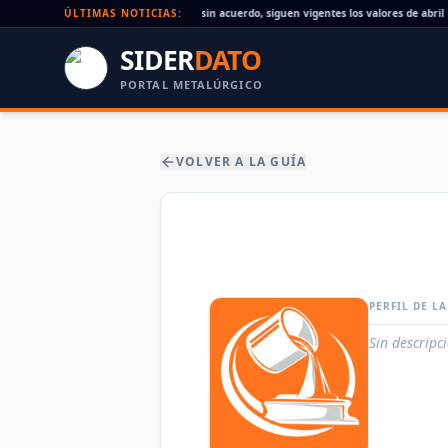
Paritaria UOM agosto 2026: sin acuerdo, siguen vigentes los valores de abril
ÚLTIMAS NOTICIAS:
SIDER
DATO
PORTAL METALÚRGICO
VOLVER A LA GUÍA
PERFIL DE L
Sin descripc