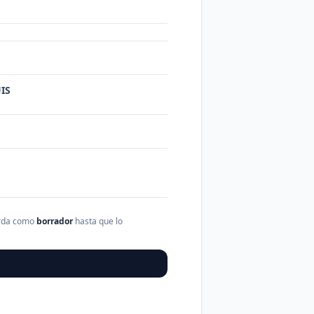
IS
arda como
borrador
hasta que lo