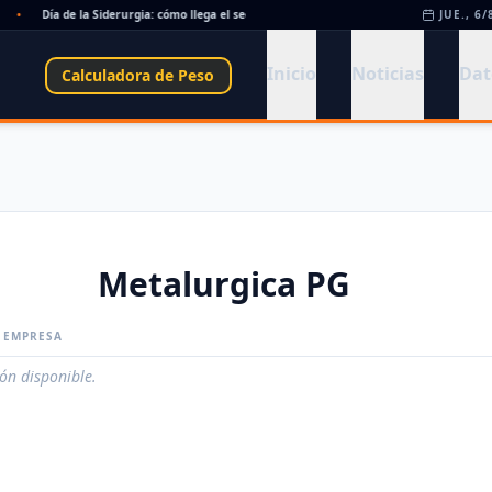
•
Día de la Siderurgia: cómo llega el sector al aniversario 78 del legado de Savio
JUE., 6/
•
Inicio
Noticias
Dat
Calculadora de Peso
Metalurgica PG
A EMPRESA
ión disponible.