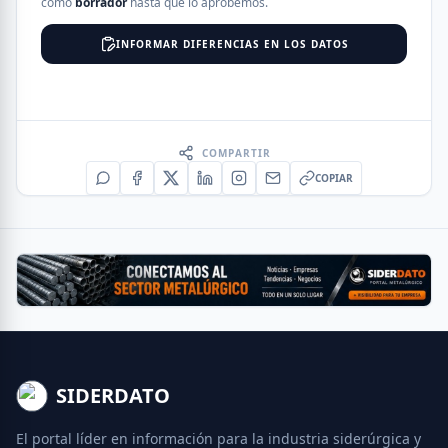
como
borrador
hasta que lo aprobemos.
INFORMAR DIFERENCIAS EN LOS DATOS
COMPARTIR
COPIAR
SIDERDATO
El portal líder en información para la industria siderúrgica y