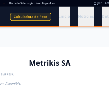
•
Día de la Siderurgia: cómo llega el sector al aniversario 78 del legado de Savio
JUE., 6/
•
Inicio
Noticias
Dat
Calculadora de Peso
Metrikis SA
A EMPRESA
ión disponible.