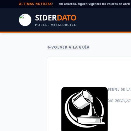
Paritaria UOM agosto 2026: sin acuerdo, siguen vigentes los valores de abril
ÚLTIMAS NOTICIAS:
SIDER
DATO
PORTAL METALÚRGICO
VOLVER A LA GUÍA
PERFIL DE L
Sin descripc