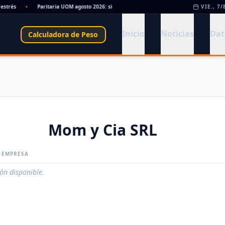
trés
•
Paritaria UOM agosto 2026: sin acuerdo, siguen vigentes los valores de abril
VIE., 7/
Inicio
Noticias
Dat
Calculadora de Peso
Mom y Cia SRL
A EMPRESA
ión disponible.