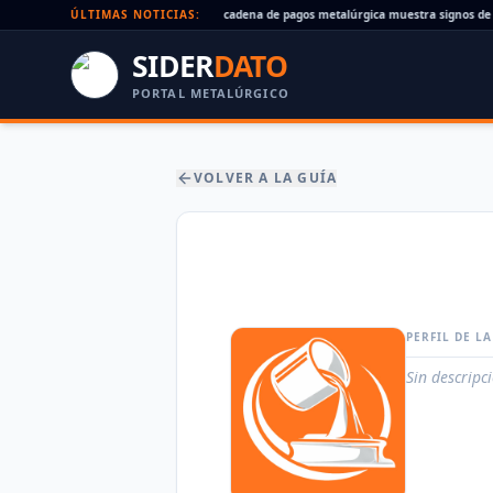
Cheques rechazados en alza: la cadena de pagos metalúrgica muestra signos de es
ÚLTIMAS NOTICIAS:
SIDER
DATO
PORTAL METALÚRGICO
VOLVER A LA GUÍA
PERFIL DE L
Sin descripc