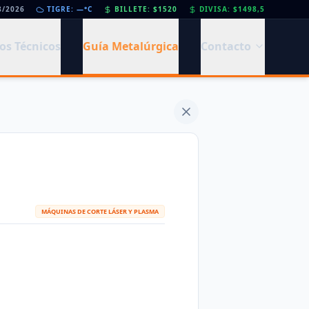
8/2026
•
Día de la Siderurgia: cómo llega el sector al aniversario 78 del legado de Savio
TIGRE: —°C
BILLETE: $1520
DIVISA: $1498,5
os Técnicos
Guía Metalúrgica
Contacto
MÁQUINAS DE CORTE LÁSER Y PLASMA