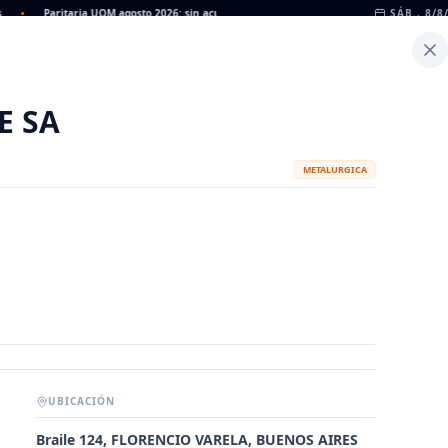
•
Paritaria UOM agosto 2026: sin acuerdo, siguen vigentes los valores de abril
SÁB., 8/8
•
Inicio
Noticias
Dato
Calculadora de Peso
E SA
METALURGICA
UBICACIÓN
METALÚRGICAS
FABRICANTES
Braile 124, FLORENCIO VARELA, BUENOS AIRES