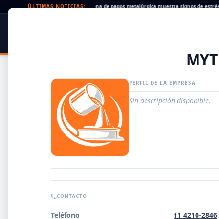
heques rechazados en alza: la cadena de pagos metalúrgica muestra signos de estrés
ÚLTIMAS NOTICIAS:
SIDER
DATO
PORTAL METALÚRGICO
MYT
PERFIL DE LA EMPRESA
Sin descripción disponible.
Guía de Empresas Metalúrgicas y Siderúrgicas
CONTACTO
DISTRIBUIDORES
Teléfono
11 4210-2846