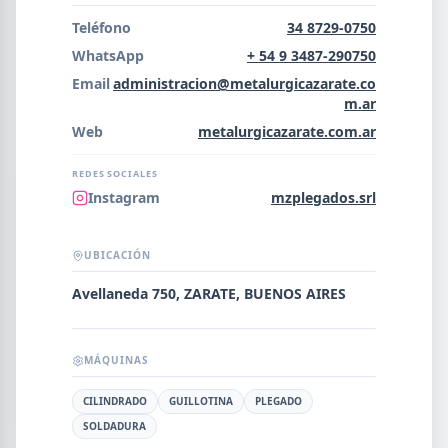
Error al cargar empresas.
Teléfono
34 8729-0750
WhatsApp
+ 54 9 3487-290750
Email
administracion@metalurgicazarate.co
m.ar
Buscar
Web
metalurgicazarate.com.ar
REDES SOCIALES
NOMBRE
Instagram
mzplegados.srl
UBICACIÓN
SEGMENTO
Avellaneda 750, ZARATE, BUENOS AIRES
PROVINCIA
MÁQUINAS
CILINDRADO
GUILLOTINA
PLEGADO
SOLDADURA