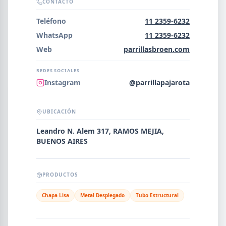
Error al cargar empresas.
CONTACTO
Teléfono
11 2359-6232
WhatsApp
11 2359-6232
Web
parrillasbroen.com
Buscar
REDES SOCIALES
Instagram
@parrillapajarota
NOMBRE
UBICACIÓN
Leandro N. Alem 317, RAMOS MEJIA,
SEGMENTO
BUENOS AIRES
PRODUCTOS
PROVINCIA
Chapa Lisa
Metal Desplegado
Tubo Estructural