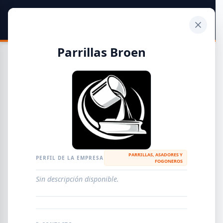
SIDER
DATO
Calculadora
Parrillas Broen
Guía de Empresas Metalúrgicas y Siderúrgicas
DISTRIBUIDORES
METALÚRGICAS
FABRICANTES
PARRILLAS, ASADORES Y
PERFIL DE LA EMPRESA
FOGONEROS
EMPRESAS
AGREGAR EMPRESA
0
RESULTADOS
Sin descripción disponible.