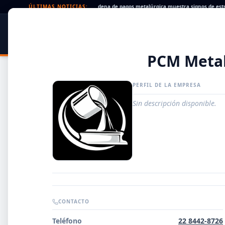
Cheques rechazados en alza: la cadena de pagos metalúrgica muestra signos de estrés
ÚLTIMAS NOTICIAS:
SIDER
DATO
PORTAL METALÚRGICO
PCM Meta
PERFIL DE LA EMPRESA
Sin descripción disponible.
Guía de Empresas Metalúrgicas y Siderúrgicas
CONTACTO
DISTRIBUIDORES
Teléfono
22 8442-8726