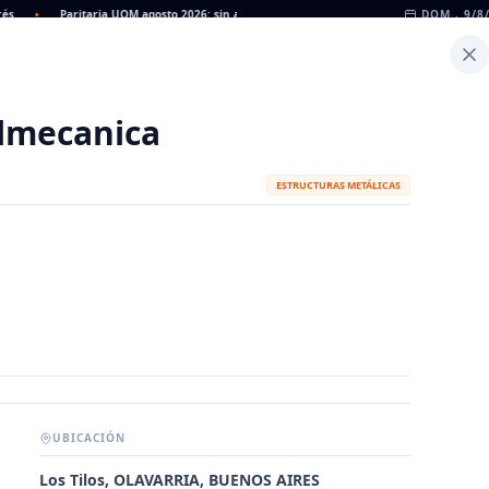
•
Paritaria UOM agosto 2026: sin acuerdo, siguen vigentes los valores de abril
DOM., 9/8
•
Inicio
Noticias
Dato
Calculadora de Peso
lmecanica
ESTRUCTURAS METÁLICAS
UBICACIÓN
METALÚRGICAS
FABRICANTES
Los Tilos, OLAVARRIA, BUENOS AIRES