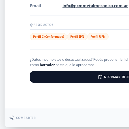
Email
info@pcmmetalmecanica.com.ar
EMPRESAS
PRODUCTOS
Perfil C (Conformado)
Perfil IPN
Perfil UPN
Erro
¿Datos incompletos o desactualizados? Podés proponer la fic
como
borrador
hasta que lo aprobemos.
INFORMAR DIFE
COMPARTIR