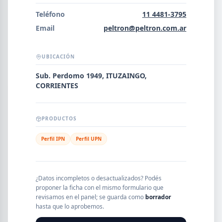
Error al cargar empresas.
Teléfono
11 4481-3795
Email
peltron@peltron.com.ar
UBICACIÓN
Buscar
Sub. Perdomo 1949, ITUZAINGO,
CORRIENTES
NOMBRE
PRODUCTOS
SEGMENTO
Perfil IPN
Perfil UPN
PROVINCIA
¿Datos incompletos o desactualizados? Podés
proponer la ficha con el mismo formulario que
revisamos en el panel; se guarda como
borrador
hasta que lo aprobemos.