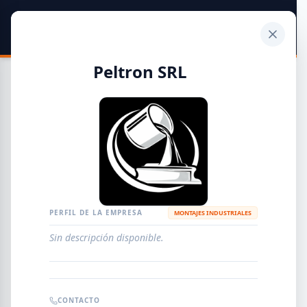
SIDER
DATO
Calculadora
Peltron SRL
Guía de Empresas Metalúrgicas y Siderúrgicas
DISTRIBUIDORES
METALÚRGICAS
FABRICANTES
PERFIL DE LA EMPRESA
MONTAJES INDUSTRIALES
Sin descripción disponible.
EMPRESAS
AGREGAR EMPRESA
0
RESULTADOS
CONTACTO