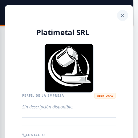
SIDER
DATO
Calculadora
Platimetal SRL
Guía de Empresas Metalúrgicas y Siderúrgicas
DISTRIBUIDORES
METALÚRGICAS
FABRICANTES
PERFIL DE LA EMPRESA
ABERTURAS
Sin descripción disponible.
EMPRESAS
AGREGAR EMPRESA
0
RESULTADOS
CONTACTO