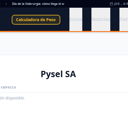
•
Día de la Siderurgia: cómo llega el sector al aniversario 78 del legado de Savio
JUE., 6/
•
Inicio
Noticias
Dat
Calculadora de Peso
Pysel SA
A EMPRESA
ión disponible.