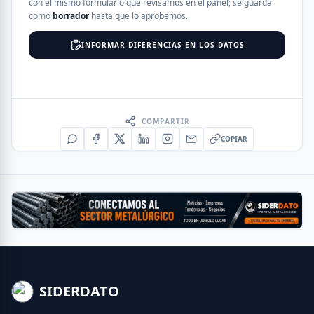
con el mismo formulario que revisamos en el panel; se guarda
como
borrador
hasta que lo aprobemos.
INFORMAR DIFERENCIAS EN LOS DATOS
COMPARTIR
COPIAR
SIDERDATO