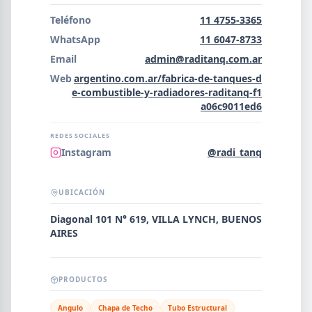
Error al cargar empresas.
Teléfono
11 4755-3365
WhatsApp
11 6047-8733
Email
admin@raditanq.com.ar
Web
argentino.com.ar/fabrica-de-tanques-d
Buscar
e-combustible-y-radiadores-raditanq-f1
a06c9011ed6
NOMBRE
REDES SOCIALES
Instagram
@radi_tanq
SEGMENTO
UBICACIÓN
Diagonal 101 N° 619, VILLA LYNCH, BUENOS
AIRES
PROVINCIA
PRODUCTOS
Angulo
Chapa de Techo
Tubo Estructural