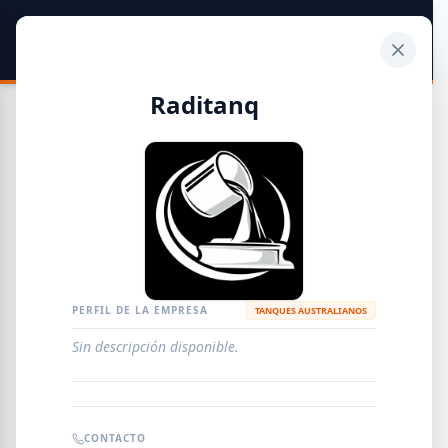
SIDER
DATO
Calculadora
Raditanq
Guía de Empresas Metalúrgicas y Siderúrgicas
DISTRIBUIDORES
METALÚRGICAS
FABRICANTES
PERFIL DE LA EMPRESA
TANQUES AUSTRALIANOS
Sin descripción disponible.
EMPRESAS
AGREGAR EMPRESA
0
RESULTADOS
CONTACTO