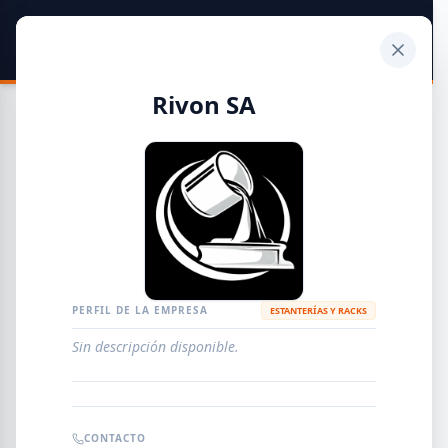
SIDER
DATO
Calculadora
Rivon SA
Guía de Empresas Metalúrgicas y Siderúrgicas
DISTRIBUIDORES
METALÚRGICAS
FABRICANTES
PERFIL DE LA EMPRESA
ESTANTERÍAS Y RACKS
Sin descripción disponible.
EMPRESAS
AGREGAR EMPRESA
0
RESULTADOS
CONTACTO