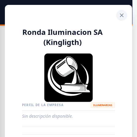
SIDER
DATO
Calculadora
Ronda Iluminacion SA
(Kingligth)
Guía de Empresas Metalúrgicas y Siderúrgicas
DISTRIBUIDORES
METALÚRGICAS
FABRICANTES
PERFIL DE LA EMPRESA
ILUMINARIAS
EMPRESAS
AGREGAR EMPRESA
0
RESULTADOS
Sin descripción disponible.