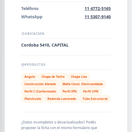
Error al cargar empresas.
Teléfono
11 4772-5165
WhatsApp
11 5307-9140
UBICACIÓN
Buscar
Cordoba 5410, CAPITAL
NOMBRE
PRODUCTOS
Angulo
Chapa de Techo
Chapa Lisa
SEGMENTO
Construcción Aletado
Malla Const. Electrosoldada
Perfil C (Conformado)
Perfil IPN
Perfil UPN
Planchuela
Redondo Laminado
Tubo Estructural
PROVINCIA
¿Datos incompletos o desactualizados? Podés
proponer la ficha con el mismo formulario que