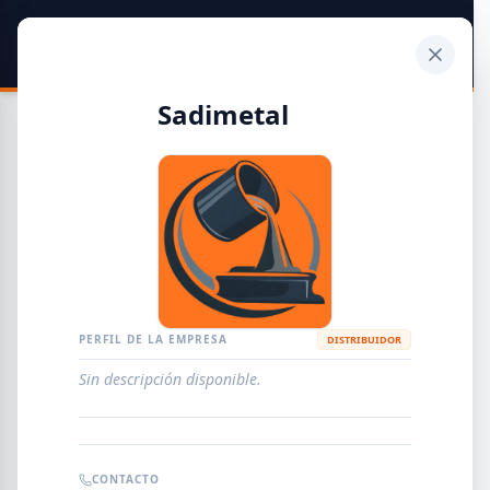
SIDER
DATO
Calculadora
Sadimetal
Guía de Empresas Metalúrgicas y Siderúrgicas
DISTRIBUIDORES
METALÚRGICAS
FABRICANTES
PERFIL DE LA EMPRESA
DISTRIBUIDOR
Sin descripción disponible.
EMPRESAS
AGREGAR EMPRESA
0
RESULTADOS
CONTACTO