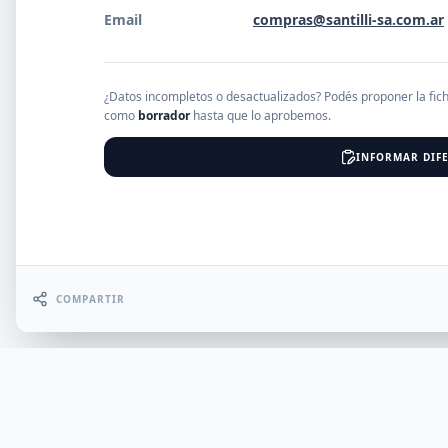
Email
compras@santilli-sa.com.ar
EMPRESAS
¿Datos incompletos o desactualizados? Podés proponer la fic
como
borrador
hasta que lo aprobemos.
Erro
INFORMAR DIFE
COMPARTIR