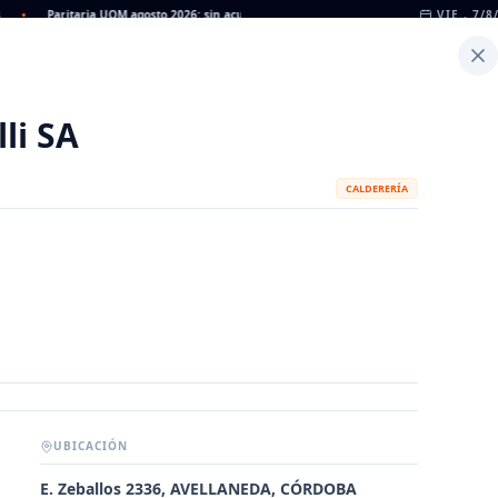
Paritaria UOM agosto 2026: sin acuerdo, siguen vigentes los valores de abril
VIE., 7/8
•
D
Inicio
Noticias
Dato
Calculadora de Peso
lli SA
CALDERERÍA
UBICACIÓN
METALÚRGICAS
FABRICANTES
E. Zeballos 2336, AVELLANEDA, CÓRDOBA