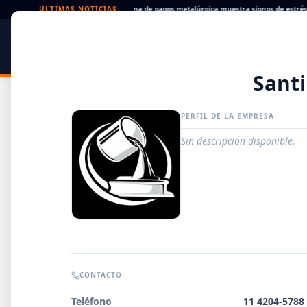
eques rechazados en alza: la cadena de pagos metalúrgica muestra signos de estrés
ÚLTIMAS NOTICIAS:
•
SIDER
DATO
PORTAL METALÚRGICO
Santi
PERFIL DE LA EMPRESA
Sin descripción disponible.
Guía de Empresas Metalúrgicas y Siderúrgicas
CONTACTO
DISTRIBUIDORES
Teléfono
11 4204-5788