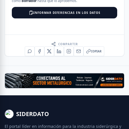
como
borrador
hasta que lo aprobemos.
INFORMAR DIFERENCIAS EN LOS DATOS
COMPARTIR
COPIAR
SIDERDATO
El portal líder en información para la industria siderúrgica y