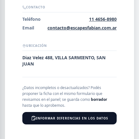
Error al cargar empresas.
CONTACTO
Teléfono
11 4656-8980
Email
contacto@escapesfabian.com.ar
Buscar
UBICACIÓN
Diaz Velez 488, VILLA SARMIENTO, SAN
NOMBRE
JUAN
SEGMENTO
¿Datos incompletos o desactualizados? Podés
proponer la ficha con el mismo formulario que
revisamos en el panel; se guarda como
borrador
hasta que lo aprobemos.
PROVINCIA
INFORMAR DIFERENCIAS EN LOS DATOS