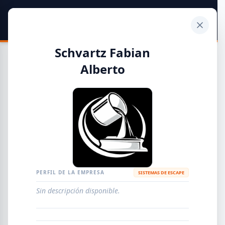
SIDER
DATO
Calculadora
Schvartz Fabian
Alberto
Guía de Empresas Metalúrgicas y Siderúrgicas
DISTRIBUIDORES
METALÚRGICAS
FABRICANTES
PERFIL DE LA EMPRESA
SISTEMAS DE ESCAPE
EMPRESAS
AGREGAR EMPRESA
0
RESULTADOS
Sin descripción disponible.