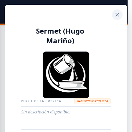
SIDER
DATO
Calculadora
Sermet (Hugo
Mariño)
Guía de Empresas Metalúrgicas y Siderúrgicas
DISTRIBUIDORES
METALÚRGICAS
FABRICANTES
PERFIL DE LA EMPRESA
GABINETES ELÉCTRICOS
EMPRESAS
AGREGAR EMPRESA
0
RESULTADOS
Sin descripción disponible.