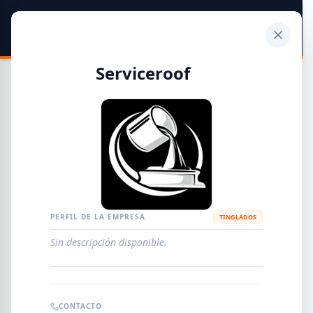
SIDER
DATO
Calculadora
Serviceroof
Guía de Empresas Metalúrgicas y Siderúrgicas
DISTRIBUIDORES
METALÚRGICAS
FABRICANTES
PERFIL DE LA EMPRESA
TINGLADOS
Sin descripción disponible.
EMPRESAS
AGREGAR EMPRESA
0
RESULTADOS
CONTACTO