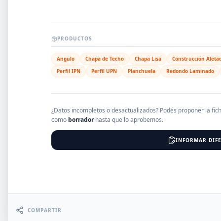
EMPRESAS
PRODUCTOS
Angulo
Chapa de Techo
Chapa Lisa
Construcción Aleta
Erro
Perfil IPN
Perfil UPN
Planchuela
Redondo Laminado
¿Datos incompletos o desactualizados? Podés proponer la fic
como
borrador
hasta que lo aprobemos.
INFORMAR DIFE
COMPARTIR