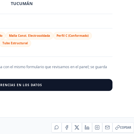
TUCUMÁN
AGREGAR EMPRESA
0
RESU
do
Malla Const. Electrosoldada
Perfil C (Conformado)
r al cargar empresas.
Tubo Estructural
ha con el mismo formulario que revisamos en el panel; se guarda
RENCIAS EN LOS DATOS
COPIAR