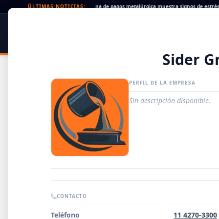
eques rechazados en alza: la cadena de pagos metalúrgica muestra signos de estrés
ÚLTIMAS NOTICIAS:
•
SIDER
DATO
PORTAL METALÚRGICO
Sider G
PERFIL DE LA EMPRESA
Sin descripción disponible.
Guía de Empresas Metalúrgicas y Siderúrgicas
CONTACTO
DISTRIBUIDORES
Teléfono
11 4270-3300