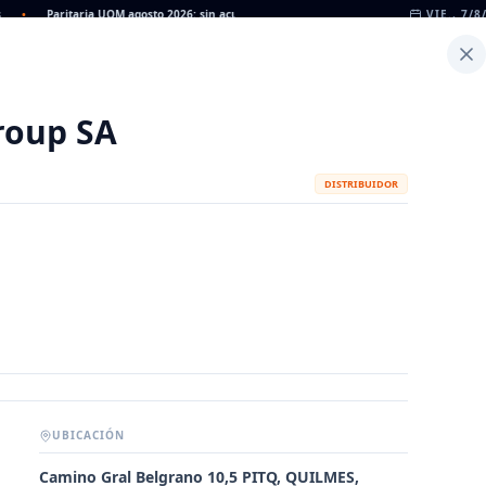
Paritaria UOM agosto 2026: sin acuerdo, siguen vigentes los valores de abril
VIE., 7/8
•
D
Inicio
Noticias
Dato
Calculadora de Peso
roup SA
DISTRIBUIDOR
UBICACIÓN
METALÚRGICAS
FABRICANTES
Camino Gral Belgrano 10,5 PITQ, QUILMES,