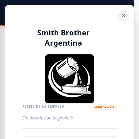
SIDER
DATO
Calculadora
Smith Brother
Argentina
Guía de Empresas Metalúrgicas y Siderúrgicas
DISTRIBUIDORES
METALÚRGICAS
FABRICANTES
PERFIL DE LA EMPRESA
CALEFACCIÓN
EMPRESAS
AGREGAR EMPRESA
0
RESULTADOS
Sin descripción disponible.