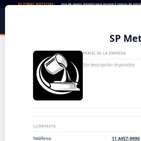
heques rechazados en alza: la cadena de pagos metalúrgica muestra signos de estrés
ÚLTIMAS NOTICIAS:
SIDER
DATO
PORTAL METALÚRGICO
SP Met
PERFIL DE LA EMPRESA
Sin descripción disponible.
Guía de Empresas Metalúrgicas y Siderúrgicas
CONTACTO
DISTRIBUIDORES
Teléfono
11 4457-9990