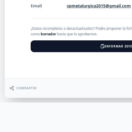
Email
spmetalurgica2015@gmail.com
EMPRESAS
¿Datos incompletos o desactualizados? Podés proponer la fic
como
borrador
hasta que lo aprobemos.
Erro
INFORMAR DIFE
COMPARTIR