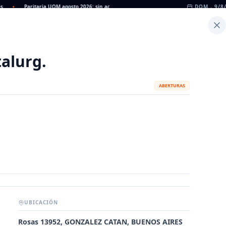
•
Paritaria UOM agosto 2026: sin acuerdo, siguen vigentes los valores de abril
DOM., 9/8
•
Inicio
Noticias
Dato
Calculadora de Peso
alurg.
ABERTURAS
UBICACIÓN
METALÚRGICAS
FABRICANTES
Rosas 13952, GONZALEZ CATAN, BUENOS AIRES