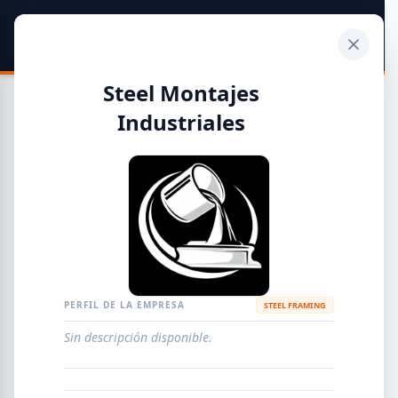
SIDER
DATO
Calculadora
Steel Montajes
Industriales
Guía de Empresas Metalúrgicas y Siderúrgicas
DISTRIBUIDORES
METALÚRGICAS
FABRICANTES
PERFIL DE LA EMPRESA
STEEL FRAMING
EMPRESAS
AGREGAR EMPRESA
0
RESULTADOS
Sin descripción disponible.