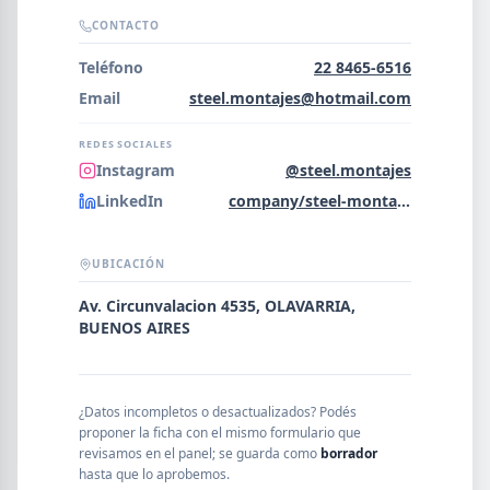
Error al cargar empresas.
CONTACTO
Teléfono
22 8465-6516
Email
steel.montajes@hotmail.com
Buscar
REDES SOCIALES
Instagram
@steel.montajes
LinkedIn
company/steel-montajes-industriales-s-r-l
NOMBRE
UBICACIÓN
SEGMENTO
Av. Circunvalacion 4535, OLAVARRIA,
BUENOS AIRES
PROVINCIA
¿Datos incompletos o desactualizados? Podés
proponer la ficha con el mismo formulario que
revisamos en el panel; se guarda como
borrador
hasta que lo aprobemos.