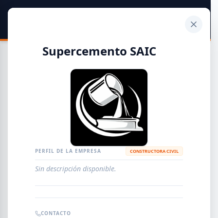
SIDER
DATO
Calculadora
Supercemento SAIC
Guía de Empresas Metalúrgicas y Siderúrgicas
DISTRIBUIDORES
METALÚRGICAS
FABRICANTES
PERFIL DE LA EMPRESA
CONSTRUCTORA CIVIL
Sin descripción disponible.
EMPRESAS
AGREGAR EMPRESA
0
RESULTADOS
CONTACTO