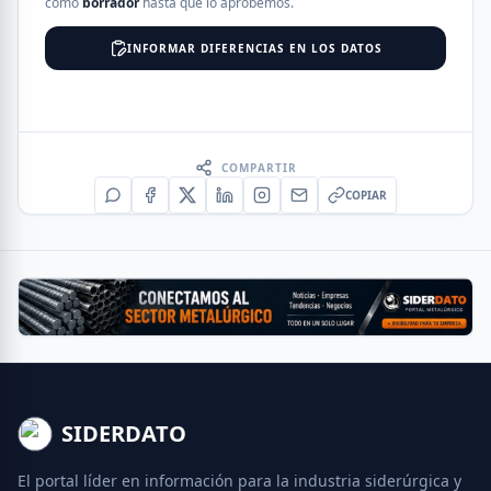
como
borrador
hasta que lo aprobemos.
INFORMAR DIFERENCIAS EN LOS DATOS
COMPARTIR
COPIAR
SIDERDATO
El portal líder en información para la industria siderúrgica y