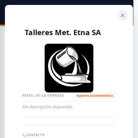
SIDER
DATO
Calculadora
Talleres Met. Etna SA
Guía de Empresas Metalúrgicas y Siderúrgicas
DISTRIBUIDORES
METALÚRGICAS
FABRICANTES
PERFIL DE LA EMPRESA
EQUIPOS GASTRONOMICO
Sin descripción disponible.
EMPRESAS
AGREGAR EMPRESA
0
RESULTADOS
CONTACTO