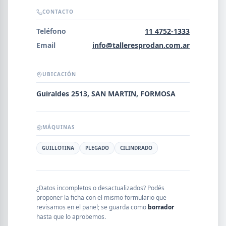
Error al cargar empresas.
CONTACTO
Teléfono
11 4752-1333
Email
info@talleresprodan.com.ar
Buscar
UBICACIÓN
Guiraldes 2513, SAN MARTIN, FORMOSA
NOMBRE
MÁQUINAS
SEGMENTO
GUILLOTINA
PLEGADO
CILINDRADO
PROVINCIA
¿Datos incompletos o desactualizados? Podés
proponer la ficha con el mismo formulario que
revisamos en el panel; se guarda como
borrador
hasta que lo aprobemos.