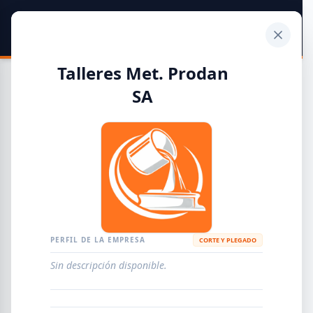
SIDER
DATO
Calculadora
Talleres Met. Prodan
SA
Guía de Empresas Metalúrgicas y Siderúrgicas
DISTRIBUIDORES
METALÚRGICAS
FABRICANTES
PERFIL DE LA EMPRESA
CORTE Y PLEGADO
EMPRESAS
AGREGAR EMPRESA
0
RESULTADOS
Sin descripción disponible.