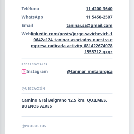
Error al cargar empresas.
Teléfono
11 4200-3640
WhatsApp
11 5458-2507
Email
taninar.sa@gmail.com
Web
linkedin.com/posts/jorge-savichevich-1
Buscar
0642a124_taninar-asociados-nuestra-e
mpresa-radicada-activity-681422674078
1555712-qxqz
NOMBRE
REDES SOCIALES
Instagram
@taninar_metalurgica
SEGMENTO
UBICACIÓN
Camino Gral Belgrano 12,5 km, QUILMES,
BUENOS AIRES
PROVINCIA
PRODUCTOS