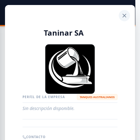
SIDER
DATO
Calculadora
Taninar SA
Guía de Empresas Metalúrgicas y Siderúrgicas
DISTRIBUIDORES
METALÚRGICAS
FABRICANTES
PERFIL DE LA EMPRESA
TANQUES AUSTRALIANOS
Sin descripción disponible.
EMPRESAS
AGREGAR EMPRESA
0
RESULTADOS
CONTACTO