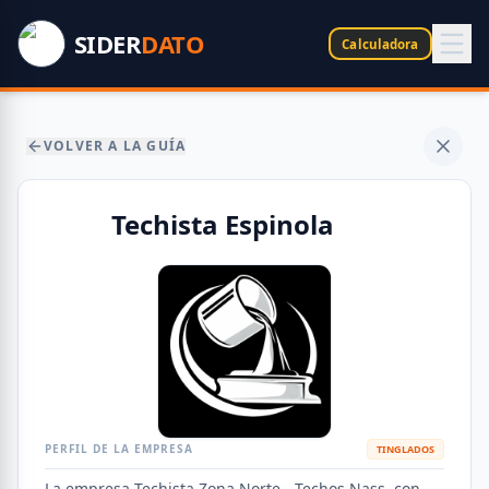
SIDER
DATO
Calculadora
VOLVER A LA GUÍA
Techista Espinola
PERFIL DE LA EMPRESA
TINGLADOS
La empresa Techista Zona Norte - Techos Nass, con