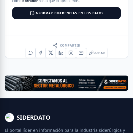
como
borrador
hasta que lo aprobemos.
INFORMAR DIFERENCIAS EN LOS DATOS
COMPARTIR
COPIAR
SIDERDATO
El portal líder en información para la industria siderúrgica y