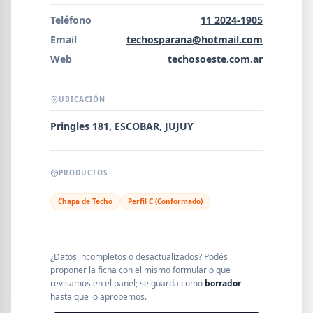
Error al cargar empresas.
Teléfono
11 2024-1905
Email
techosparana@hotmail.com
Web
techosoeste.com.ar
Buscar
UBICACIÓN
Pringles 181, ESCOBAR, JUJUY
NOMBRE
PRODUCTOS
SEGMENTO
Chapa de Techo
Perfil C (Conformado)
PROVINCIA
¿Datos incompletos o desactualizados? Podés
proponer la ficha con el mismo formulario que
revisamos en el panel; se guarda como
borrador
hasta que lo aprobemos.