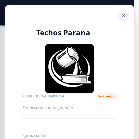
SIDER
DATO
Calculadora
Techos Parana
Guía de Empresas Metalúrgicas y Siderúrgicas
DISTRIBUIDORES
METALÚRGICAS
FABRICANTES
PERFIL DE LA EMPRESA
TINGLADOS
Sin descripción disponible.
EMPRESAS
AGREGAR EMPRESA
0
RESULTADOS
CONTACTO