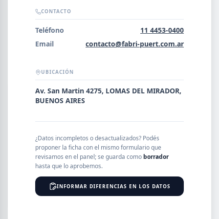
Error al cargar empresas.
CONTACTO
Teléfono
11 4453-0400
Email
contacto@fabri-puert.com.ar
Buscar
UBICACIÓN
Av. San Martin 4275, LOMAS DEL MIRADOR,
NOMBRE
BUENOS AIRES
SEGMENTO
¿Datos incompletos o desactualizados? Podés
proponer la ficha con el mismo formulario que
revisamos en el panel; se guarda como
borrador
hasta que lo aprobemos.
PROVINCIA
INFORMAR DIFERENCIAS EN LOS DATOS