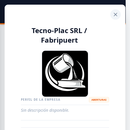
SIDER
DATO
Calculadora
Tecno-Plac SRL /
Fabripuert
Guía de Empresas Metalúrgicas y Siderúrgicas
DISTRIBUIDORES
METALÚRGICAS
FABRICANTES
PERFIL DE LA EMPRESA
ABERTURAS
EMPRESAS
AGREGAR EMPRESA
0
RESULTADOS
Sin descripción disponible.